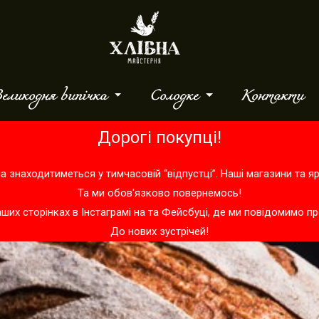
еликодня випічка
Солодке
Контакти
Дорогі покупці!
а знаходитиметься у тимчасовій “відпустці”. Наші магазини та 
Та ми обов'язково повернемось!
аших сторінках в
Інстаграмі
на та
Фейсбуці
, де ми повідомимо пр
До нових зустрічей!