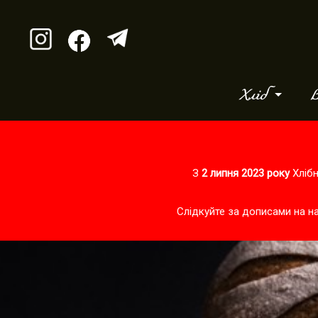
Хліб
В
З
2 липня 2023 року
Хлібн
Слідкуйте за дописами на н