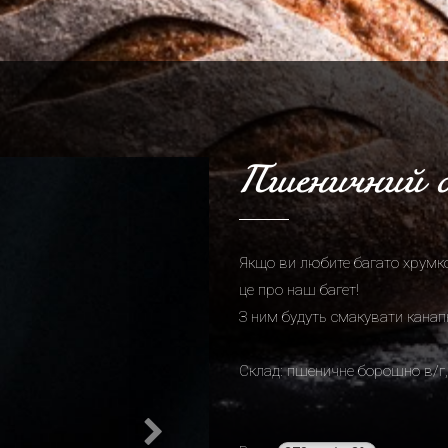
Next
Пшеничний б
Якщо ви любите багато хрумко
це про наш багет!
З ним будуть смакувати канапк
Склад: пшеничне борошно в/г,