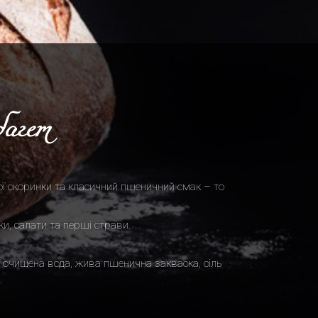
агет
ї скоринки та класичний пшеничний смак – то
и, салати та перші страви.
 очищена вода, жива пшенична закваска, сіль