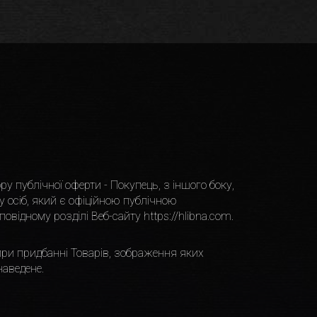
у публiчної оферти - Покупець, з iншого боку,
у осiб, який є офiцiйною публiчною
повiдному роздiлi Веб-сайту
https://hlibna.com
.
при придбаннi Товарiв, зображення яких
аведене.