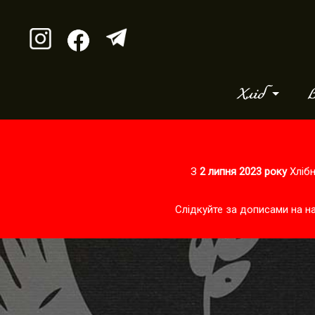
Хліб
В
З
2 липня 2023 року
Хлібн
Слідкуйте за дописами на н