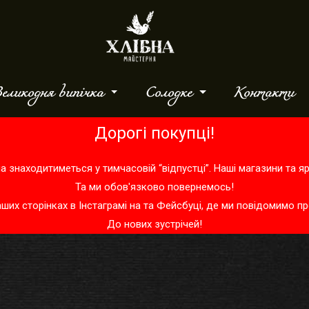
еликодня випічка
Солодке
Контакти
Дорогі покупці!
а знаходитиметься у тимчасовій “відпустці”. Наші магазини та 
Та ми обов'язково повернемось!
аших сторінках в
Інстаграмі
на та
Фейсбуці
, де ми повідомимо пр
До нових зустрічей!