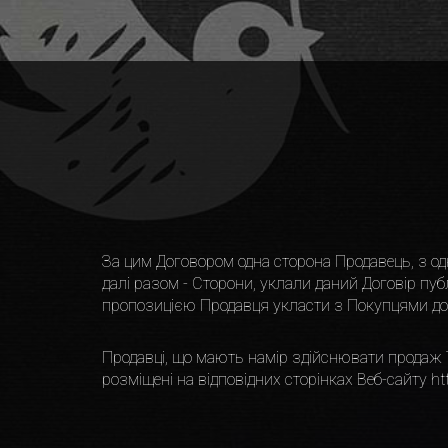
За цим Договором одна сторона Продавець, з одн
далi разом - Сторони, уклали даний Договiр пуб
пропозицiєю Продавця укласти з Покупцями дого
Продавцi, що мають намiр здiйснювати продаж 
розмiщенi на вiдповiдних сторiнках Веб-сайту
ht