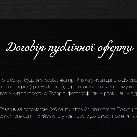
Договiр публiчної оферти
ого боку, i будь-яка особа, яка прийняла умови даного Договор
лiчної оферти (далi — Договiр), адресований необмеженому кол
вiр купiвлi-продажу Товарiв, фотографiї яких розмiщенi у вiд
Товарiв за допомогою Веб-сайту
https://hlibna.com
та Покупцi 
tps://hlibna.com
, приймають умови цього Договору про нижчен