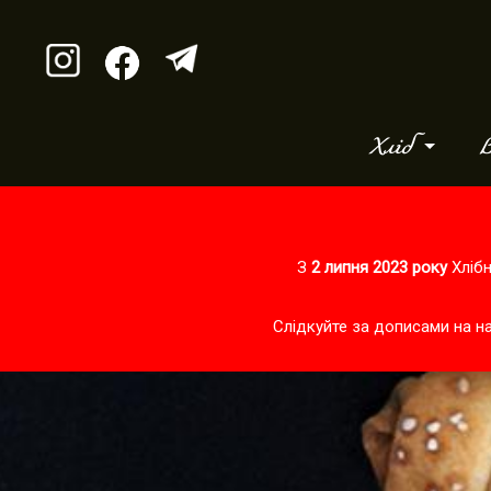
Хліб
В
З
2 липня 2023 року
Хлібн
Слідкуйте за дописами на н