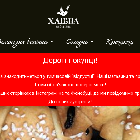
еликодня випічка
Солодке
Контакти
Дорогі покупці!
а знаходитиметься у тимчасовій “відпустці”. Наші магазини та 
Та ми обов'язково повернемось!
аших сторінках в
Інстаграмі
на та
Фейсбуці
, де ми повідомимо пр
До нових зустрічей!