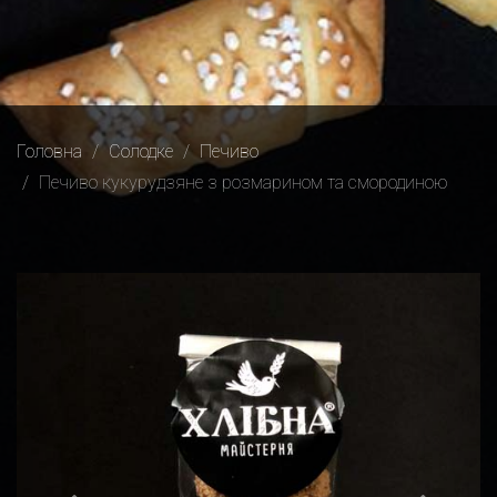
Головна
Солодке
Печиво
Печиво кукурудзяне з розмарином та смородиною
Previous
Next